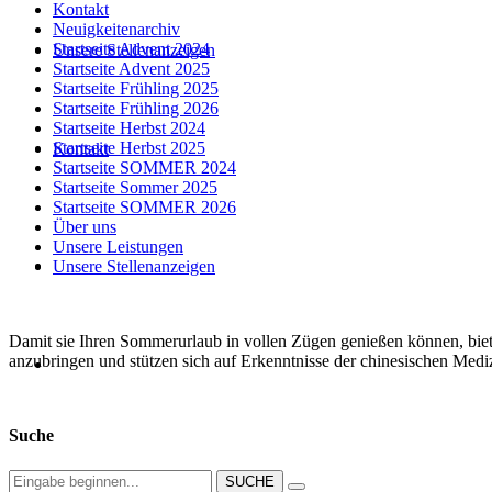
Kontakt
Neuigkeitenarchiv
Startseite Advent 2024
Unsere Stellenanzeigen
Startseite Advent 2025
Startseite Frühling 2025
Startseite Frühling 2026
Startseite Herbst 2024
Startseite Herbst 2025
Kontakt
Startseite SOMMER 2024
Startseite Sommer 2025
Startseite SOMMER 2026
Über uns
Unsere Leistungen
Unsere Stellenanzeigen
Damit sie Ihren Sommerurlaub in vollen Zügen genießen können, bie
anzubringen und stützen sich auf Erkenntnisse der chinesischen Medi
Suche