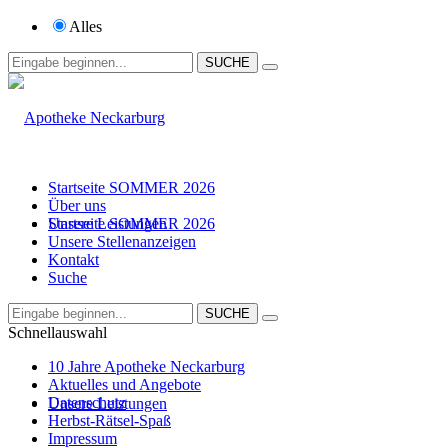
Alles
Startseite SOMMER 2026
Über uns
Startseite SOMMER 2026
Unsere Leistungen
Unsere Stellenanzeigen
Kontakt
Suche
Über uns
Schnellauswahl
10 Jahre Apotheke Neckarburg
Aktuelles und Angebote
Datenschutz
Unsere Leistungen
Herbst-Rätsel-Spaß
Impressum