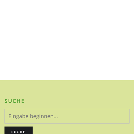
rückstandslos ablösbar
HACCP-geeignet
Wald-/Herbstmotiv im Headerbild: © John Smith – Adobe Stock
SUCHE