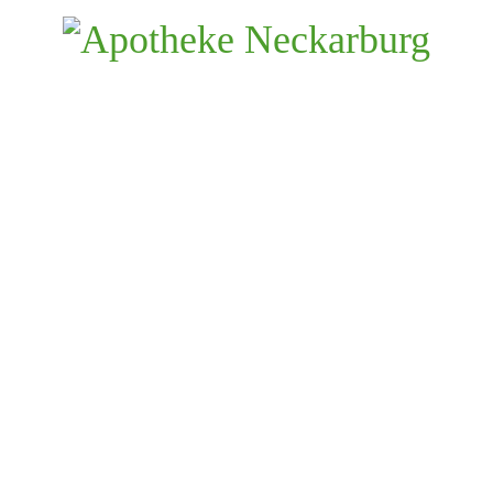
Schnelle Hilfe bei kleinen Fingerverletzungen
EasyPlast Med hilft bei Schnitt- und Schürfwunden an
Fingern oder Zehen und ist sogar auf nasser Haut
selbsthaftend. Ob in der Küche, im Handwerk oder bei
der Gartenarbeit: EasyPlast Med ist das ideale Pflaster
bei kleinen Verletzungen.
selbsthaftend, elastisch und atmungsaktiv
wasser- und ölfest
kein Verkleben der Wunde