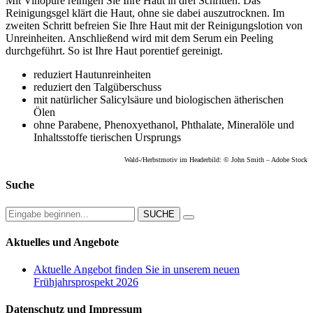
Mit Vinopure reinigen Sie Ihre Haut in drei Schritten. Das
Reinigungsgel klärt die Haut, ohne sie dabei auszutrocknen. Im
zweiten Schritt befreien Sie Ihre Haut mit der Reinigungslotion von
Unreinheiten. Anschließend wird mit dem Serum ein Peeling
durchgeführt. So ist Ihre Haut porentief gereinigt.
reduziert Hautunreinheiten
reduziert den Talgüberschuss
mit natürlicher Salicylsäure und biologischen ätherischen
Ölen
ohne Parabene, Phenoxyethanol, Phthalate, Mineralöle und
Inhaltsstoffe tierischen Ursprungs
Wald-/Herbstmotiv im Headerbild: © John Smith – Adobe Stock
Suche
Aktuelles und Angebote
Aktuelle Angebot finden Sie in unserem neuen
Frühjahrsprospekt 2026
Datenschutz und Impressum