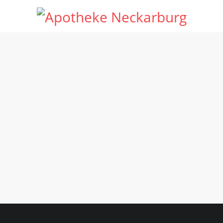
Zur Stabilisierung des körpereigenen Magnesiumhaushalts
20 Micro-Pellet-Sticks pro Packung
für eine normale Muskelfunktion
zucker-, gluten- und laktosefrei
nur 1 Stick täglich
Orangengeschmack
mit Gratis-Wanderführer von Marco Polo
Wald-/Herbstmotiv im Headerbild: © John Smith – Adobe Stock