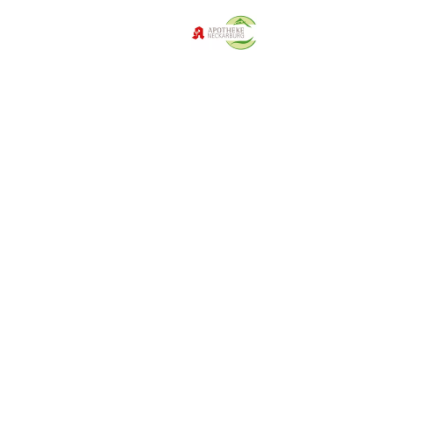
© Smileus, Grycaj – Fotolia; © belchonok – Panthermedia.net